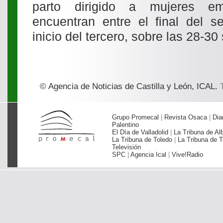
parto dirigido a mujeres e
encuentran entre el final del s
inicio del tercero, sobre las 28-3
© Agencia de Noticias de Castilla y León, ICAL.
T
Grupo Promecal
|
Revista Osaca
|
Dia
Palentino
El Día de Valladolid
|
La Tribuna de Al
La Tribuna de Toledo
|
La Tribuna de T
Televisión
SPC
|
Agencia Ical
|
Vive!Radio