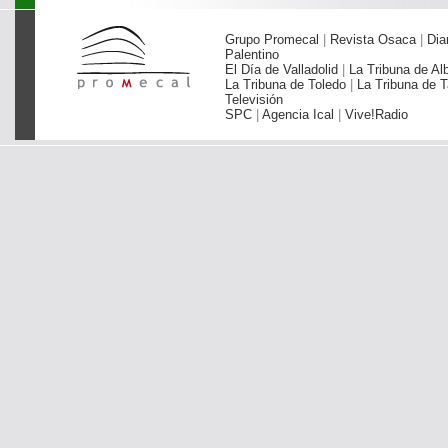
Grupo Promecal
|
Revista Osaca
|
Dia
Palentino
El Día de Valladolid
|
La Tribuna de Al
La Tribuna de Toledo
|
La Tribuna de T
Televisión
SPC
|
Agencia Ical
|
Vive!Radio