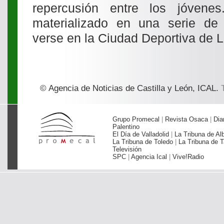
repercusión entre los jóvene
materializado en una serie de
verse en la Ciudad Deportiva de L
© Agencia de Noticias de Castilla y León, ICAL.
T
Grupo Promecal
|
Revista Osaca
|
Dia
Palentino
El Día de Valladolid
|
La Tribuna de Al
La Tribuna de Toledo
|
La Tribuna de T
Televisión
SPC
|
Agencia Ical
|
Vive!Radio