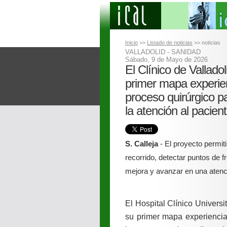
Inicio
>>
Listado de noticias
>> noticias
VALLADOLID - SANIDAD
Sábado, 9 de Mayo de 2026
El Clínico de Vallado
primer mapa experien
proceso quirúrgico p
la atención al pacien
S. Calleja
- El proyecto permiti
recorrido, detectar puntos de f
mejora y avanzar en una ate
El Hospital Clínico Univers
su primer mapa experiencia