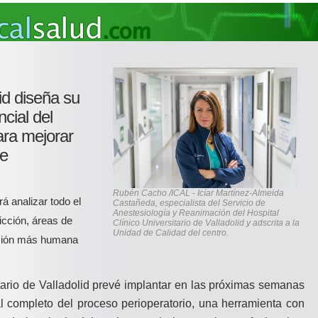
lid diseña su
cial del
ara mejorar
te
Rubén Cacho /ICAL - Icíar Martínez-Almeida
rá analizar todo el
Castañeda, especialista del Servicio de
Anestesiología y Reanimación del Hospital
ricción, áreas de
Clínico Universitario de Valladolid y adscrita a la
Unidad de Calidad del centro.
nción más humana
itario de Valladolid prevé implantar en las próximas semanas
l completo del proceso perioperatorio, una herramienta con