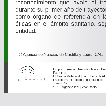
reconocimiento que avala el tr
durante su primer año de trayector
como órgano de referencia en l
éticas en el ámbito sanitario, s
entidad.
© Agencia de Noticias de Castilla y León, ICAL.
T
Grupo Promecal
|
Revista Osaca
|
Dia
Palentino
El Día de Valladolid
|
La Tribuna de Al
La Tribuna de Toledo
|
La Tribuna de T
Televisión
SPC
|
Agencia Ical
|
Vive!Radio