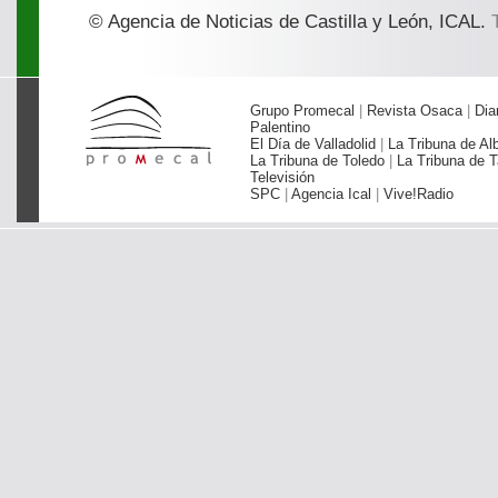
© Agencia de Noticias de Castilla y León, ICAL.
T
Grupo Promecal
|
Revista Osaca
|
Dia
Palentino
El Día de Valladolid
|
La Tribuna de Al
La Tribuna de Toledo
|
La Tribuna de T
Televisión
SPC
|
Agencia Ical
|
Vive!Radio