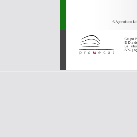
© Agencia de Not
Grupo P
El Día de
La Tribu
SPC
|
Ag