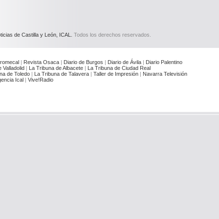
icias de Castilla y León, ICAL.
Todos los derechos reservados.
romecal
|
Revista Osaca
|
Diario de Burgos
|
Diario de Ávila
|
Diario Palentino
 Valladolid
|
La Tribuna de Albacete
|
La Tribuna de Ciudad Real
na de Toledo
|
La Tribuna de Talavera
|
Taller de Impresión
|
Navarra Televisión
encia Ical
|
Vive!Radio