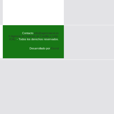
Contacto
info@agenciaical.es
© Agencia de Noticias de Castilla y León,
ICAL.
- Todos los derechos reservados.
Desarrollado por
Escrol