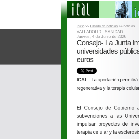
Inicio
>>
Listado de noticias
>> noticias
VALLADOLID - SANIDAD
Jueves, 4 de Junio de 2026
Consejo- La Junta imp
universidades públic
euros
ICAL
- La aportación permitirá
regenerativa y la terapia celula
El Consejo de Gobierno a
subvenciones a las Unive
impulsar proyectos de inve
terapia celular y la esclerosi