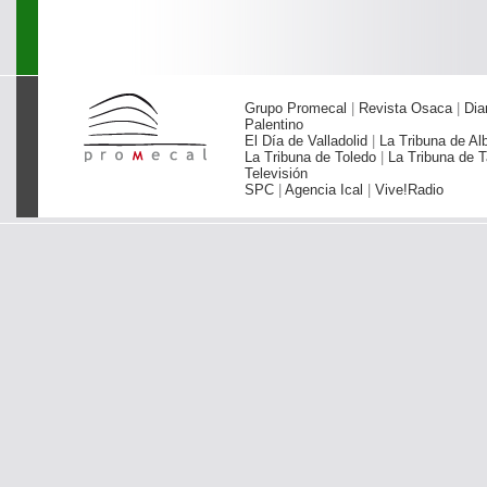
Grupo Promecal
|
Revista Osaca
|
Dia
Palentino
El Día de Valladolid
|
La Tribuna de Al
La Tribuna de Toledo
|
La Tribuna de T
Televisión
SPC
|
Agencia Ical
|
Vive!Radio