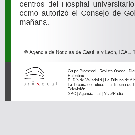
centros del Hospital universitar
como autorizó el Consejo de Gob
mañana.
© Agencia de Noticias de Castilla y León, ICAL.
T
Grupo Promecal
|
Revista Osaca
|
Dia
Palentino
El Día de Valladolid
|
La Tribuna de Al
La Tribuna de Toledo
|
La Tribuna de T
Televisión
SPC
|
Agencia Ical
|
Vive!Radio