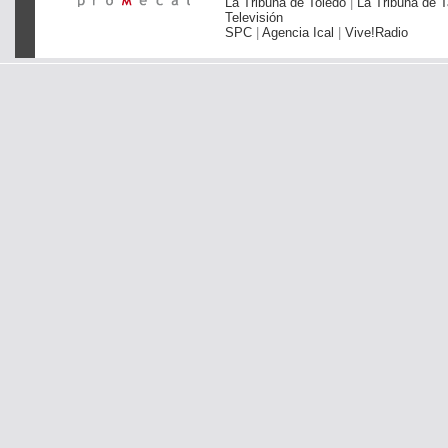
La Tribuna de Toledo
|
La Tribuna de T
Televisión
SPC
|
Agencia Ical
|
Vive!Radio