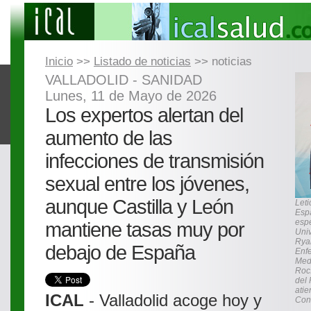
Inicio
>>
Listado de noticias
>> noticias
VALLADOLID - SANIDAD
Lunes, 11 de Mayo de 2026
Los expertos alertan del
aumento de las
infecciones de transmisión
sexual entre los jóvenes,
aunque Castilla y León
Leti
Espa
espe
mantiene tasas muy por
Univ
Ryan
debajo de España
Enfe
Medi
Rocí
del 
atie
ICAL
- Valladolid acoge hoy y
Cong