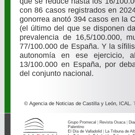
que se reduce hasta los 16/100.0
con 86 casos registrados en 202
gonorrea anotó 394 casos en la 
(el último del que se disponen d
prevalencia de 16,5/100.000, m
77/100.000 de España. Y la sífili
autonomía en ese ejercicio, 
13/100.000 en España, por deba
del conjunto nacional.
© Agencia de Noticias de Castilla y León, ICAL.
T
Grupo Promecal
|
Revista Osaca
|
Dia
Palentino
El Día de Valladolid
|
La Tribuna de Al