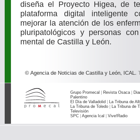
diseña el Proyecto Higea, de te
plataforma digital inteligente
mejorar la atención de los enfer
pluripatológicos y personas co
mental de Castilla y León.
© Agencia de Noticias de Castilla y León, ICAL.
T
Grupo Promecal
|
Revista Osaca
|
Dia
Palentino
El Día de Valladolid
|
La Tribuna de Al
La Tribuna de Toledo
|
La Tribuna de T
Televisión
SPC
|
Agencia Ical
|
Vive!Radio