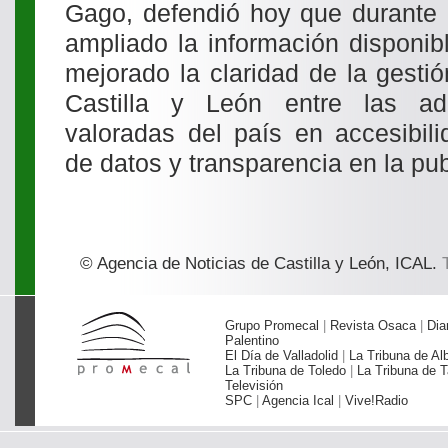
Gago, defendió hoy que durante e
ampliado la información disponib
mejorado la claridad de la gestió
Castilla y León entre las adm
valoradas del país en accesibili
de datos y transparencia en la publ
© Agencia de Noticias de Castilla y León, ICAL.
T
Grupo Promecal
|
Revista Osaca
|
Dia
Palentino
El Día de Valladolid
|
La Tribuna de Al
La Tribuna de Toledo
|
La Tribuna de T
Televisión
SPC
|
Agencia Ical
|
Vive!Radio