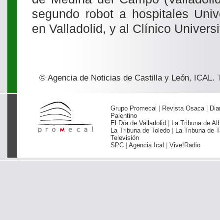
segundo robot a hospitales Unive
en Valladolid, y al Clínico Univer
© Agencia de Noticias de Castilla y León, ICAL.
T
Grupo Promecal
|
Revista Osaca
|
Dia
Palentino
El Día de Valladolid
|
La Tribuna de Al
La Tribuna de Toledo
|
La Tribuna de T
Televisión
SPC
|
Agencia Ical
|
Vive!Radio