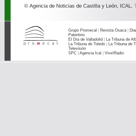
© Agencia de Noticias de Castilla y León, ICAL.
T
Grupo Promecal
|
Revista Osaca
|
Dia
Palentino
El Día de Valladolid
|
La Tribuna de Al
La Tribuna de Toledo
|
La Tribuna de T
Televisión
SPC
|
Agencia Ical
|
Vive!Radio