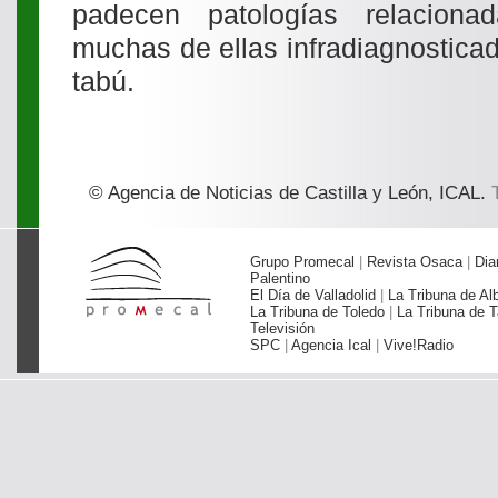
padecen patologías relacion
muchas de ellas infradiagnostica
tabú.
© Agencia de Noticias de Castilla y León, ICAL.
T
Grupo Promecal
|
Revista Osaca
|
Dia
Palentino
El Día de Valladolid
|
La Tribuna de Al
La Tribuna de Toledo
|
La Tribuna de T
Televisión
SPC
|
Agencia Ical
|
Vive!Radio