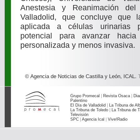
Anestesia y Reanimación del 
Valladolid, que concluye que la
aplicada a células urinarias
potencial para avanzar haci
personalizada y menos invasiva.
© Agencia de Noticias de Castilla y León, ICAL.
T
Grupo Promecal
|
Revista Osaca
|
Dia
Palentino
El Día de Valladolid
|
La Tribuna de Al
La Tribuna de Toledo
|
La Tribuna de T
Televisión
SPC
|
Agencia Ical
|
Vive!Radio