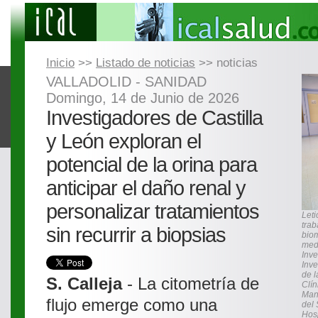
Inicio
>>
Listado de noticias
>> noticias
VALLADOLID - SANIDAD
Domingo, 14 de Junio de 2026
Investigadores de Castilla
y León exploran el
potencial de la orina para
anticipar el daño renal y
personalizar tratamientos
Leti
trab
sin recurrir a biopsias
biom
medi
Inve
Inve
de l
S. Calleja
- La citometría de
Clín
Man
flujo emerge como una
del 
Hosp