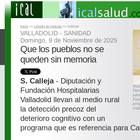
Inicio
>>
Listado de noticias
>> noticias
VALLADOLID - SANIDAD
Domingo, 9 de Noviembre de 2025
Que los pueblos no se
queden sin memoria
S. Calleja
- Diputación y
Rub
Fundación Hospitalarias
Fern
part
Valladolid llevan al medio rural
Fund
prog
la detección precoz del
cogn
deterioro cognitivo con un
programa que es referencia para Cas