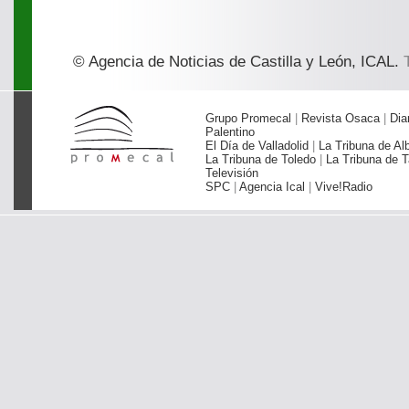
© Agencia de Noticias de Castilla y León, ICAL.
T
Grupo Promecal
|
Revista Osaca
|
Dia
Palentino
El Día de Valladolid
|
La Tribuna de Al
La Tribuna de Toledo
|
La Tribuna de T
Televisión
SPC
|
Agencia Ical
|
Vive!Radio