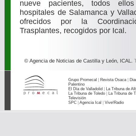
nueve pacientes, todos ello
hospitales de Salamanca y Vallad
ofrecidos por la Coordinac
Trasplantes, recogidos por Ical.
© Agencia de Noticias de Castilla y León, ICAL.
T
Grupo Promecal
|
Revista Osaca
|
Dia
Palentino
El Día de Valladolid
|
La Tribuna de Al
La Tribuna de Toledo
|
La Tribuna de T
Televisión
SPC
|
Agencia Ical
|
Vive!Radio