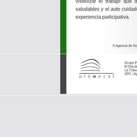
visibilizar el trabajo que
saludables y el auto cuidad
experiencia participativa.
© Agencia de Not
Grupo P
El Día de
La Tribu
SPC
|
Ag