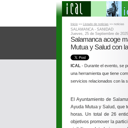
Inicio
>>
Listado de noticias
>> noticias
SALAMANCA - SANIDAD
Jueves, 25 de Septiembre de 202
Salamanca acoge ma
Mutua y Salud con la
ICAL
- Durante el evento, se 
una herramienta que tiene como 
servicios relacionados con la 
El Ayuntamiento de Salama
Ayuda Mutua y Salud, que te
horas. Un total de 26 enti
objetivos promover la parti