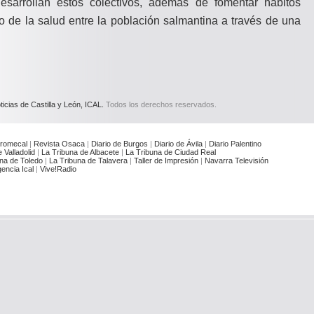
 desarrollan estos colectivos, además de fomentar hábitos
o de la salud entre la población salmantina a través de una
icias de Castilla y León, ICAL.
Todos los derechos reservados.
romecal
|
Revista Osaca
|
Diario de Burgos
|
Diario de Ávila
|
Diario Palentino
 Valladolid
|
La Tribuna de Albacete
|
La Tribuna de Ciudad Real
na de Toledo
|
La Tribuna de Talavera
|
Taller de Impresión
|
Navarra Televisión
encia Ical
|
Vive!Radio