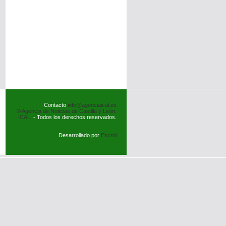
Contacto
info@agenciaical.es
© Agencia de Noticias de Castilla y León,
ICAL.
- Todos los derechos reservados.
Desarrollado por
Escrol