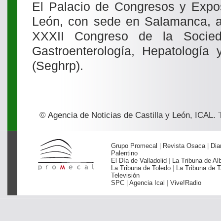
El Palacio de Congresos y Expos
León, con sede en Salamanca, 
XXXII Congreso de la Socie
Gastroenterología, Hepatología y
(Seghrp).
© Agencia de Noticias de Castilla y León, ICAL.
T
Grupo Promecal
|
Revista Osaca
|
Dia
Palentino
El Día de Valladolid
|
La Tribuna de Al
La Tribuna de Toledo
|
La Tribuna de T
Televisión
SPC
|
Agencia Ical
|
Vive!Radio