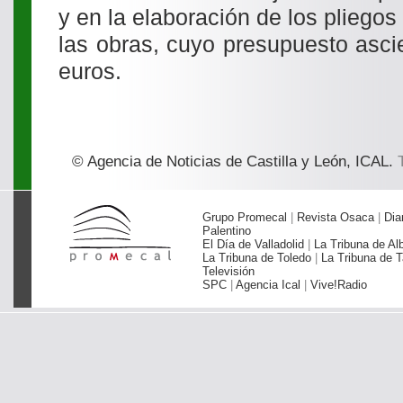
y en la elaboración de los pliegos 
las obras, cuyo presupuesto asci
euros.
© Agencia de Noticias de Castilla y León, ICAL.
T
Grupo Promecal
|
Revista Osaca
|
Dia
Palentino
El Día de Valladolid
|
La Tribuna de Al
La Tribuna de Toledo
|
La Tribuna de T
Televisión
SPC
|
Agencia Ical
|
Vive!Radio