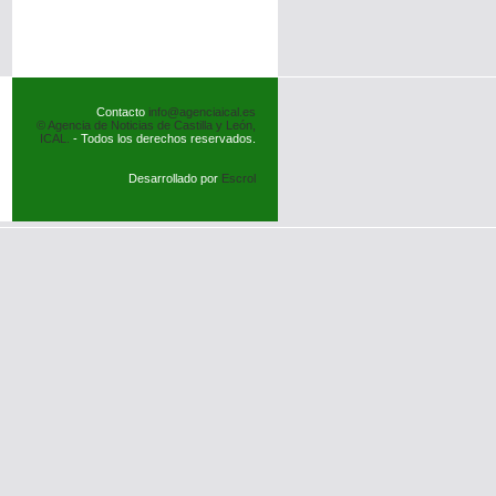
Contacto
info@agenciaical.es
© Agencia de Noticias de Castilla y León,
ICAL.
- Todos los derechos reservados.
Desarrollado por
Escrol