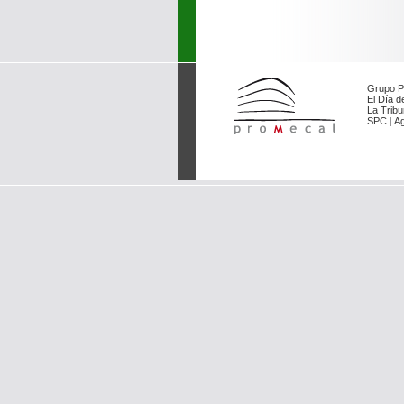
Grupo P
El Día de
La Tribu
SPC
|
Ag