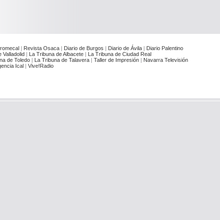
romecal
|
Revista Osaca
|
Diario de Burgos
|
Diario de Ávila
|
Diario Palentino
 Valladolid
|
La Tribuna de Albacete
|
La Tribuna de Ciudad Real
na de Toledo
|
La Tribuna de Talavera
|
Taller de Impresión
|
Navarra Televisión
encia Ical
|
Vive!Radio