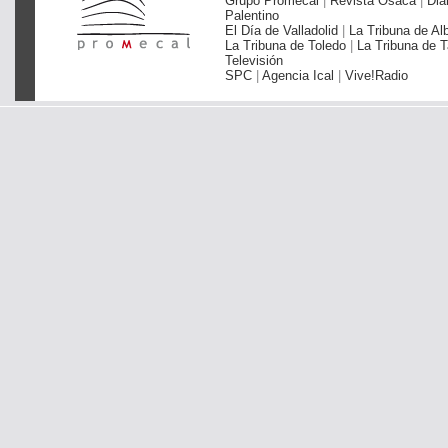
Grupo Promecal
|
Revista Osaca
|
Dia
Palentino
El Día de Valladolid
|
La Tribuna de Al
La Tribuna de Toledo
|
La Tribuna de T
Televisión
SPC
|
Agencia Ical
|
Vive!Radio