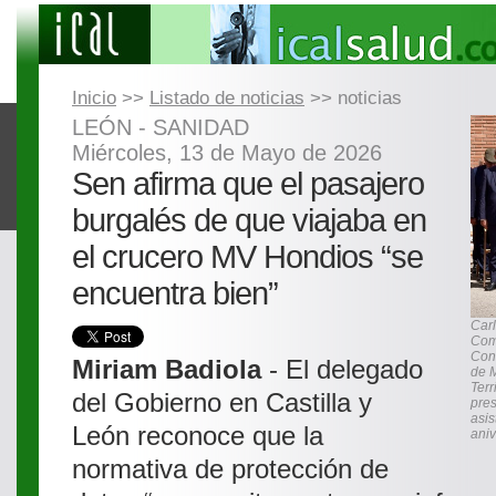
Inicio
>>
Listado de noticias
>> noticias
LEÓN - SANIDAD
Miércoles, 13 de Mayo de 2026
Sen afirma que el pasajero
burgalés de que viajaba en
el crucero MV Hondios “se
encuentra bien”
Carl
Com
Cons
Miriam Badiola
- El delegado
de 
Terr
del Gobierno en Castilla y
pres
asis
León reconoce que la
aniv
normativa de protección de