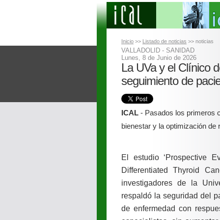
Inicio
>>
Listado de noticias
>> noticias
VALLADOLID - SANIDAD
Lunes, 8 de Junio de 2026
La UVa y el Clínico d
seguimiento de pacie
ICAL
- Pasados los primeros c
bienestar y la optimización de
El estudio ‘Prospective E
Differentiated Thyroid Ca
investigadores de la Unive
respaldó la seguridad del p
de enfermedad con respues