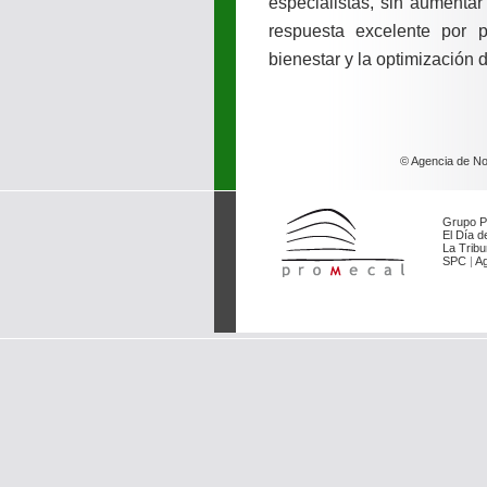
especialistas, sin aumentar
respuesta excelente por 
bienestar y la optimización 
© Agencia de Not
Grupo P
El Día de
La Tribu
SPC
|
Ag