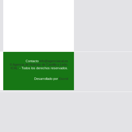
Contacto
info@agenciaical.es
© Agencia de Noticias de Castilla y León,
ICAL.
- Todos los derechos reservados.
Desarrollado por
Escrol