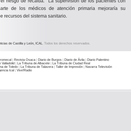
 el riesgo de recaída. La supervisión de los pacientes con
parte de los médicos de atención primaria mejoraría su
de recursos del sistema sanitario.
icias de Castilla y León, ICAL.
Todos los derechos reservados.
romecal
|
Revista Osaca
|
Diario de Burgos
|
Diario de Ávila
|
Diario Palentino
 Valladolid
|
La Tribuna de Albacete
|
La Tribuna de Ciudad Real
na de Toledo
|
La Tribuna de Talavera
|
Taller de Impresión
|
Navarra Televisión
encia Ical
|
Vive!Radio