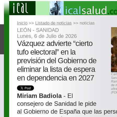
Inicio
>>
Listado de noticias
>> noticias
LEÓN - SANIDAD
Lunes, 6 de Julio de 2026
Vázquez advierte “cierto
tufo electoral” en la
previsión del Gobierno de
eliminar la lista de espera
Carl
en dependencia en 2027
Sani
Ramo
de n
ultr
(FO
Miriam Badiola
- El
consejero de Sanidad le pide
al Gobierno de España que las per