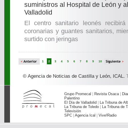
suministros al Hospital de León y a
Valladolid
El centro sanitario leonés recibirá
coronarias y guantes sanitarios, mien
surtido con jeringas
1
2
3
4
5
6
7
8
9
10
© Agencia de Noticias de Castilla y León, ICAL.
T
Grupo Promecal
|
Revista Osaca
|
Dia
Palentino
El Día de Valladolid
|
La Tribuna de Al
La Tribuna de Toledo
|
La Tribuna de T
Televisión
SPC
|
Agencia Ical
|
Vive!Radio